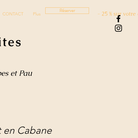
Réserver
- 25 % sur votr
CONTACT
Plus
ites
bes et Pau
t en Cabane