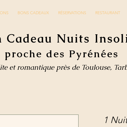
IONS
BONS CADEAUX
RÉSERVATIONS
RESTAURANT
 Cadeau Nuits Insol
proche des Pyrénées
lite et romantique près de Toulouse, Tar
1 Nui