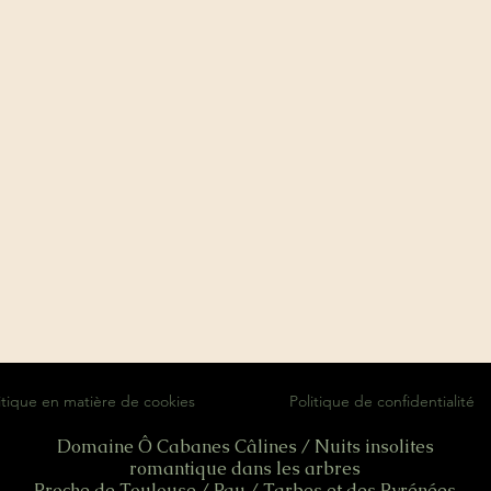
itique en matière de cookies
Politique de confidentialité
Domaine Ô Cabanes Câlines / Nuits insolites
romantique dans les arbres
Proche de Toulouse / Pau / Tarbes et des Pyrénées