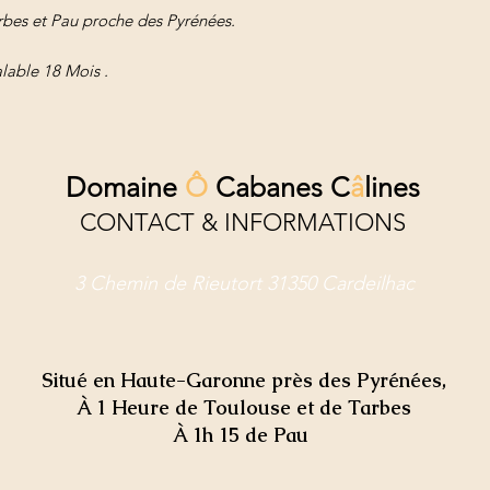
arbes et Pau proche des Pyrénées.
lable 18 Mois .
D
o
maine
Ô
Cabanes C
â
lines
CONTACT & INFORMATIONS
3 Chemin de Rieutort 31350 Cardeilhac
Situé en Haute-Garonne près des Pyrénées,
À 1 Heure de Toulouse et de Tarbes
À 1h 15 de Pau