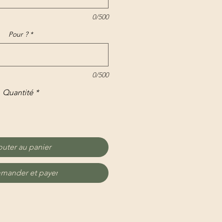
0/500
Pour ?
*
0/500
Quantité
*
outer au panier
ander et payer