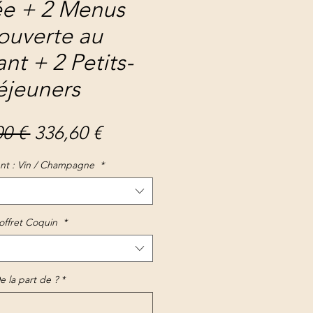
ée + 2 Menus
ouverte au
ant + 2 Petits-
éjeuners
Prix
Prix
0 € 
336,60 €
original
promotionnel
nt : Vin / Champagne
*
offret Coquin
*
e la part de ?
*