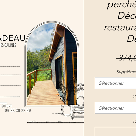
perch
Déc
restaur
D
 374,0
Suppléme
Sélectionner
C
Sélectionner
D