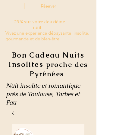
Réserver
- 25 % sur votre deuxième
nuit
Vivez une expérience dépaysante insolite,
gourmande et de bien-être
Bon Cadeau Nuits
Insolites
proche des
Pyrénées
Nuit insolite et romantique
près de Toulouse, Tarbes et
Pau