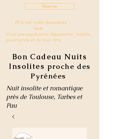
Réserver
- 25 % sur votre deuxième
nuit
Vivez une expérience dépaysante insolite,
gourmande et de bien-être
Bon Cadeau Nuits
Insolites
proche des
Pyrénées
Nuit insolite et romantique
près de Toulouse, Tarbes et
Pau