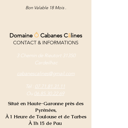
Bon Valable 18 Mois .
D
o
maine
Ô
Cabanes C
â
lines
CONTACT & INFORMATIONS
3 Chemin de Rieutort 31350
Cardeilhac
cabanescalines
@gmail.com
Tél :
07.71.81.31.11
Ou
06.85.30.22.69
Situé en Haute-Garonne près des
Pyrénées,
À 1 Heure de Toulouse et de Tarbes
À 1h 15 de Pau